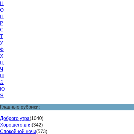
Н
О
П
Р
С
Т
У
Ф
Х
Ц
Ч
Ш
Э
Ю
Я
Главные рубрики:
Доброго утра
(1040)
Хорошего дня
(342)
Спокойной ночи
(573)