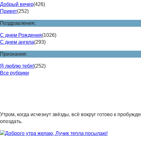
Добрый вечер
(426)
Привет
(252)
Поздравления:
С днем Рождения
(1026)
С днем ангела
(293)
Признания:
Я люблю тебя!
(252)
Все рубрики
Утром, когда исчезнут звёзды, всё вокруг готово к пробуж
опоздать.