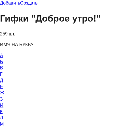
Добавить
Создать
Гифки "Доброе утро!"
259 шт.
ИМЯ НА БУКВУ:
А
Б
В
Г
Д
Е
Ж
З
И
К
Л
М