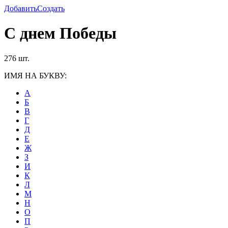
Добавить
Создать
С днем Победы
276 шт.
ИМЯ НА БУКВУ:
А
Б
В
Г
Д
Е
Ж
З
И
К
Л
М
Н
О
П