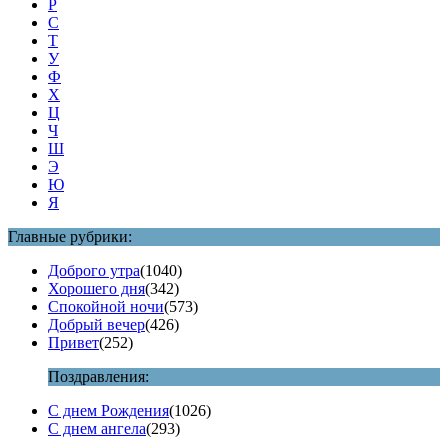
Р
С
Т
У
Ф
Х
Ц
Ч
Ш
Э
Ю
Я
Главные рубрики:
Доброго утра
(1040)
Хорошего дня
(342)
Спокойной ночи
(573)
Добрый вечер
(426)
Привет
(252)
Поздравления:
С днем Рождения
(1026)
С днем ангела
(293)