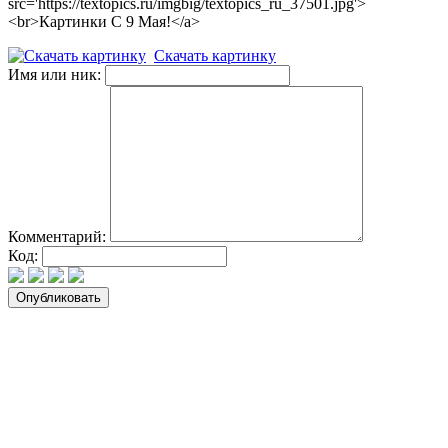
src='https://textopics.ru/imgbig/textopics_ru_37501.jpg'>
<br>Картинки С 9 Мая!</a>
Скачать картинку
Имя или ник:
Комментарий:
Код: