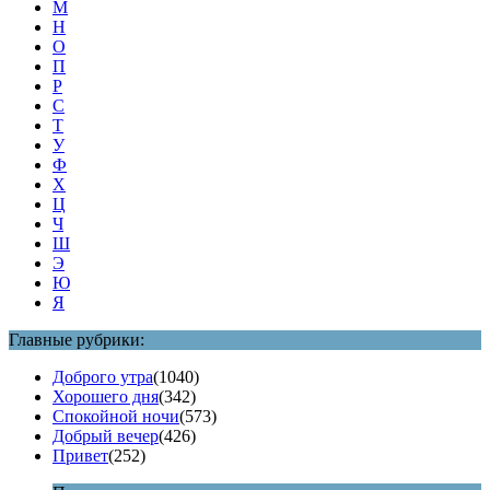
М
Н
О
П
Р
С
Т
У
Ф
Х
Ц
Ч
Ш
Э
Ю
Я
Главные рубрики:
Доброго утра
(1040)
Хорошего дня
(342)
Спокойной ночи
(573)
Добрый вечер
(426)
Привет
(252)