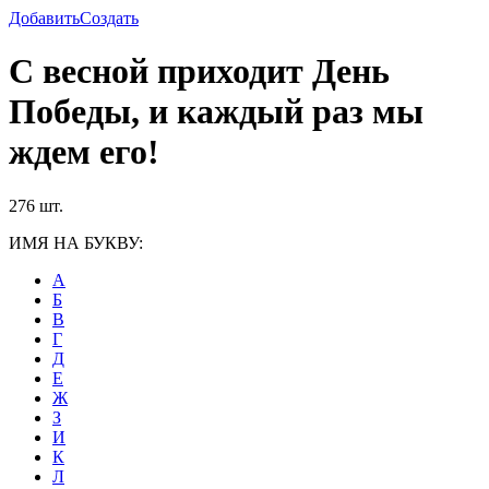
Добавить
Создать
С весной приходит День
Победы, и каждый раз мы
ждем его!
276 шт.
ИМЯ НА БУКВУ:
А
Б
В
Г
Д
Е
Ж
З
И
К
Л