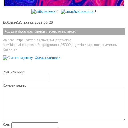
нравится
3
не нравится
1
Добавил(а): ирина. 2023-09-26
Код для форумов, блогов и всего остального
<a href='https://textopics.ru/kata-1.php'><img
src='https://textopics.ru/imgbig/name_25802.jpg'><br>Картинки с именем
Катя</a>
Скачать картинку
Имя или ник:
Комментарий:
Код: