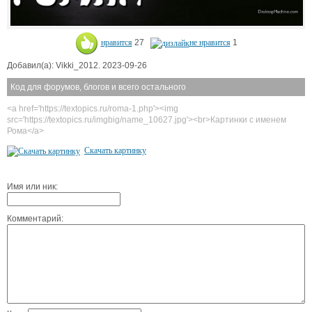
нравится
27
не нравится
1
Добавил(а): Vikki_2012. 2023-09-26
Код для форумов, блогов и всего остального
<a href='https://textopics.ru/roma-1.php'><img
src='https://textopics.ru/imgbig/name_10627.jpg'><br>Картинки с именем
Рома</a>
Скачать картинку
Имя или ник:
Комментарий: