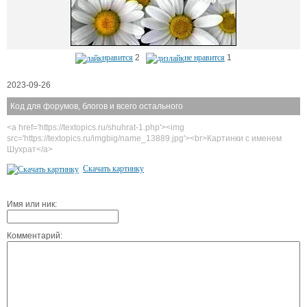
нравится
2
не нравится
1
2023-09-26
Код для форумов, блогов и всего остального
<a href='https://textopics.ru/shuhrat-1.php'><img
src='https://textopics.ru/imgbig/name_13889.jpg'><br>Картинки с именем
Шухрат</a>
Скачать картинку
Имя или ник:
Комментарий: