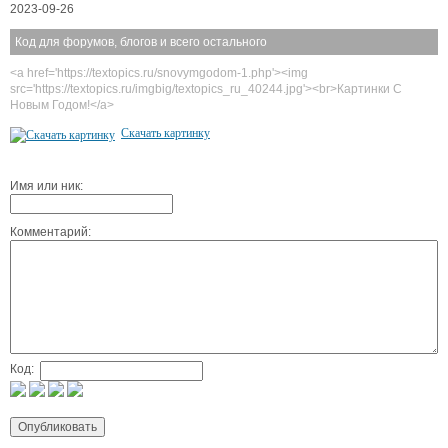
2023-09-26
Код для форумов, блогов и всего остального
<a href='https://textopics.ru/snovymgodom-1.php'><img
src='https://textopics.ru/imgbig/textopics_ru_40244.jpg'><br>Картинки С
Новым Годом!</a>
Скачать картинку
Имя или ник:
Комментарий:
Код: