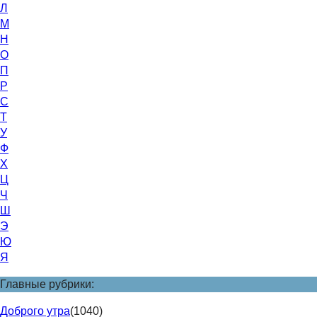
Л
М
Н
О
П
Р
С
Т
У
Ф
Х
Ц
Ч
Ш
Э
Ю
Я
Главные рубрики:
Доброго утра
(1040)