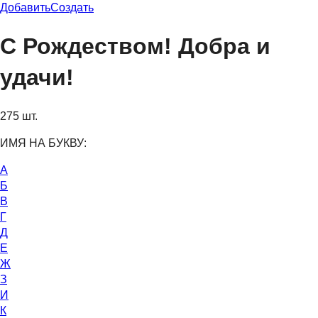
Добавить
Создать
С Рождеством! Добра и
удачи!
275 шт.
ИМЯ НА БУКВУ:
А
Б
В
Г
Д
Е
Ж
З
И
К