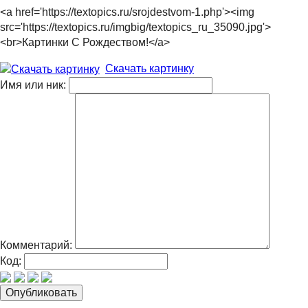
<a href='https://textopics.ru/srojdestvom-1.php'><img
src='https://textopics.ru/imgbig/textopics_ru_35090.jpg'>
<br>Картинки С Рождеством!</a>
Скачать картинку
Имя или ник:
Комментарий:
Код: