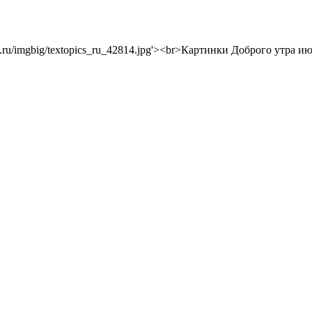
topics.ru/imgbig/textopics_ru_42814.jpg'><br>Картинки Доброго утра и