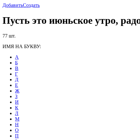
Добавить
Создать
Пусть это июньское утро, радо
77 шт.
ИМЯ НА БУКВУ:
А
Б
В
Г
Д
Е
Ж
З
И
К
Л
М
Н
О
П