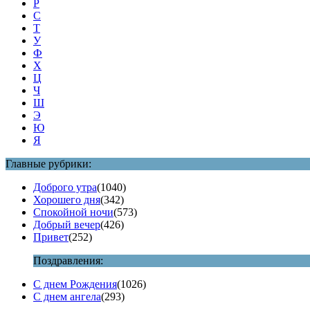
Р
С
Т
У
Ф
Х
Ц
Ч
Ш
Э
Ю
Я
Главные рубрики:
Доброго утра
(1040)
Хорошего дня
(342)
Спокойной ночи
(573)
Добрый вечер
(426)
Привет
(252)
Поздравления:
С днем Рождения
(1026)
С днем ангела
(293)