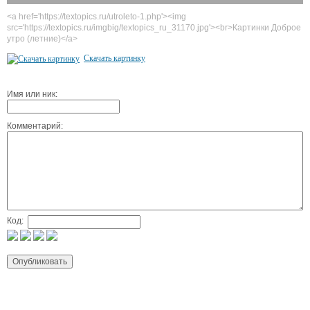
<a href='https://textopics.ru/utroleto-1.php'><img
src='https://textopics.ru/imgbig/textopics_ru_31170.jpg'><br>Картинки Доброе
утро (летние)</a>
Скачать картинку
Имя или ник:
Комментарий:
Код: