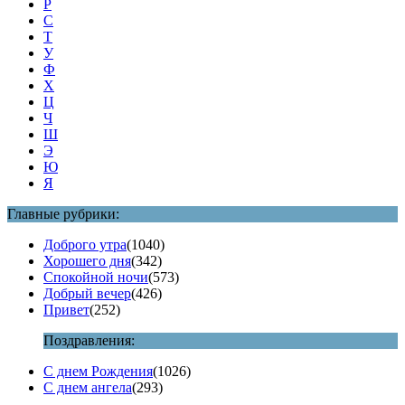
Р
С
Т
У
Ф
Х
Ц
Ч
Ш
Э
Ю
Я
Главные рубрики:
Доброго утра
(1040)
Хорошего дня
(342)
Спокойной ночи
(573)
Добрый вечер
(426)
Привет
(252)
Поздравления:
С днем Рождения
(1026)
С днем ангела
(293)