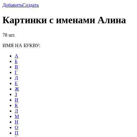
Добавить
Создать
Картинки с именами Алина
78 шт.
ИМЯ НА БУКВУ:
А
Б
В
Г
Д
Е
Ж
З
И
К
Л
М
Н
О
П