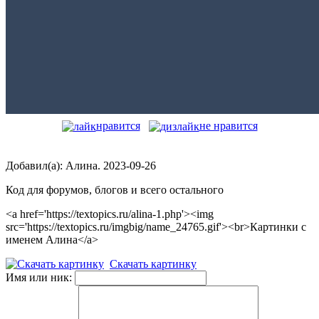
нравится
не нравится
Добавил(а): Алина. 2023-09-26
Код для форумов, блогов и всего остального
<a href='https://textopics.ru/alina-1.php'><img
src='https://textopics.ru/imgbig/name_24765.gif'><br>Картинки с
именем Алина</a>
Скачать картинку
Имя или ник: