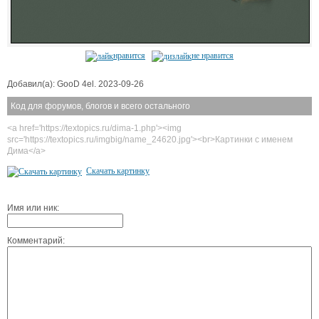
нравится
не нравится
Добавил(а): GooD 4el. 2023-09-26
Код для форумов, блогов и всего остального
<a href='https://textopics.ru/dima-1.php'><img
src='https://textopics.ru/imgbig/name_24620.jpg'><br>Картинки с именем
Дима</a>
Скачать картинку
Имя или ник:
Комментарий: