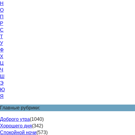
Н
О
П
Р
С
Т
У
Ф
Х
Ц
Ч
Ш
Э
Ю
Я
Главные рубрики:
Доброго утра
(1040)
Хорошего дня
(342)
Спокойной ночи
(573)