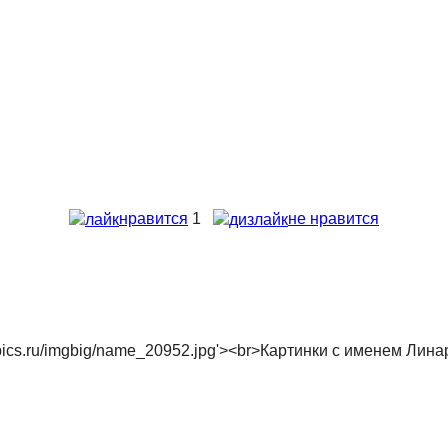
нравится
1
не нравится
/textopics.ru/imgbig/name_20952.jpg'><br>Картинки с именем Лин