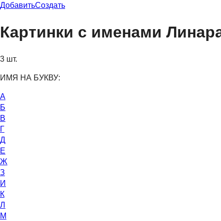
Добавить
Создать
Картинки с именами Линар
3 шт.
ИМЯ НА БУКВУ:
А
Б
В
Г
Д
Е
Ж
З
И
К
Л
М