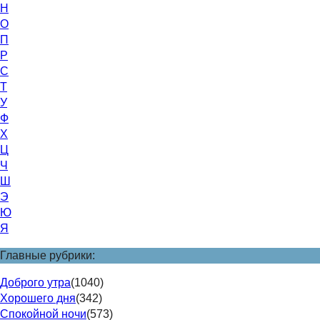
Н
О
П
Р
С
Т
У
Ф
Х
Ц
Ч
Ш
Э
Ю
Я
Главные рубрики:
Доброго утра
(1040)
Хорошего дня
(342)
Спокойной ночи
(573)