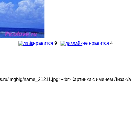
нравится
9
не нравится
4
xtopics.ru/imgbig/name_21211.jpg'><br>Картинки с именем Лиза</