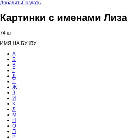
Добавить
Создать
Картинки с именами Лиза
74 шт.
ИМЯ НА БУКВУ:
А
Б
В
Г
Д
Е
Ж
З
И
К
Л
М
Н
О
П
Р