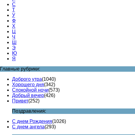
С
Т
У
Ф
Х
Ц
Ч
Ш
Э
Ю
Я
Главные рубрики:
Доброго утра
(1040)
Хорошего дня
(342)
Спокойной ночи
(573)
Добрый вечер
(426)
Привет
(252)
Поздравления:
С днем Рождения
(1026)
С днем ангела
(293)