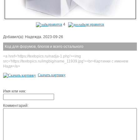
нравится
4
не нравится
Добавил(а): Надежда. 2023-09-26
Код для форумов, блогов и всего остального
<a href='https://textopics.ru/nadja-1.php'><img
src='https://textopics.ru/imgbig/name_11939.jpg'><br>Картинки с именем
Надя</a>
Скачать картинку
Имя или ник:
Комментарий: