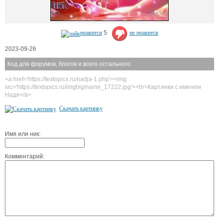
нравится
5
не нравится
2023-09-26
Код для форумов, блогов и всего остального
<a href='https://textopics.ru/nadja-1.php'><img
src='https://textopics.ru/imgbig/name_17222.jpg'><br>Картинки с именем
Надя</a>
Скачать картинку
Имя или ник:
Комментарий: