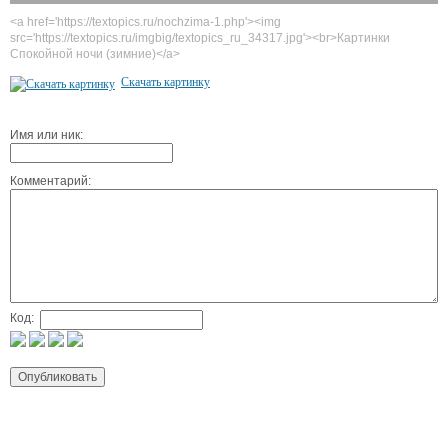
<a href='https://textopics.ru/nochzima-1.php'><img
src='https://textopics.ru/imgbig/textopics_ru_34317.jpg'><br>Картинки
Спокойной ночи (зимние)</a>
Скачать картинку
Имя или ник:
Комментарий:
Код: