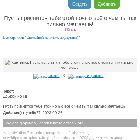
Создать
Добавить
Пусть приснится тебе этой ночью всё о чем ты так
сильно мечтаешь!
185 шт.
Все картинки "Спокойной ночи (нестандартные)"
нравится
23
не нравится
1
Текст:
Доброй ночи!
Пусть приснится тебе этой ночью всё о чем ты так сильно мечтаешь!
Добавил(а)
: yanita77. 2023-09-26
Код для форумов, блогов и всего остального
<a href='https://textopics.ru/nspokinoki-1.php'><img
src='https://textopics.ru/imgbig/textopics_ru_40798.jpg'><br>Картинки