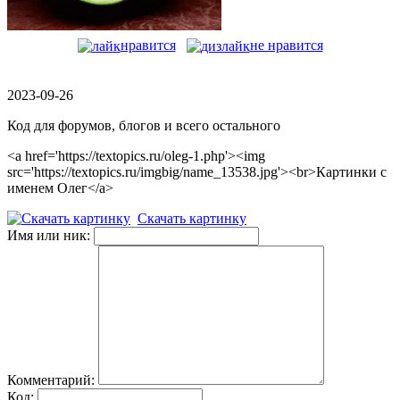
нравится
не нравится
2023-09-26
Код для форумов, блогов и всего остального
<a href='https://textopics.ru/oleg-1.php'><img
src='https://textopics.ru/imgbig/name_13538.jpg'><br>Картинки с
именем Олег</a>
Скачать картинку
Имя или ник:
Комментарий:
Код: