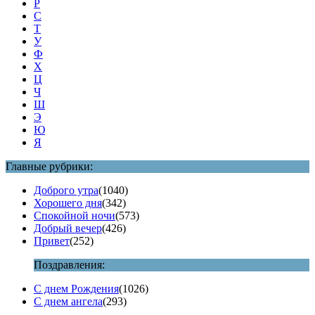
Р
С
Т
У
Ф
Х
Ц
Ч
Ш
Э
Ю
Я
Главные рубрики:
Доброго утра
(1040)
Хорошего дня
(342)
Спокойной ночи
(573)
Добрый вечер
(426)
Привет
(252)
Поздравления:
С днем Рождения
(1026)
С днем ангела
(293)