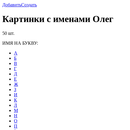
Добавить
Создать
Картинки с именами Олег
50 шт.
ИМЯ НА БУКВУ:
А
Б
В
Г
Д
Е
Ж
З
И
К
Л
М
Н
О
П