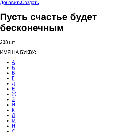
Добавить
Создать
Пусть счастье будет
бесконечным
238 шт.
ИМЯ НА БУКВУ:
А
Б
В
Г
Д
Е
Ж
З
И
К
Л
М
Н
О