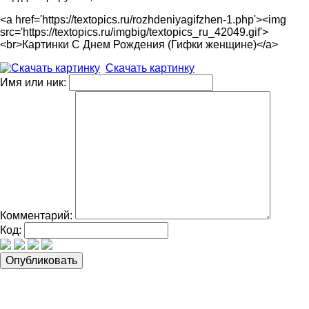
<a href='https://textopics.ru/rozhdeniyagifzhen-1.php'><img
src='https://textopics.ru/imgbig/textopics_ru_42049.gif'>
<br>Картинки С Днем Рождения (Гифки женщине)</a>
Скачать картинку
Имя или ник:
Комментарий:
Код: