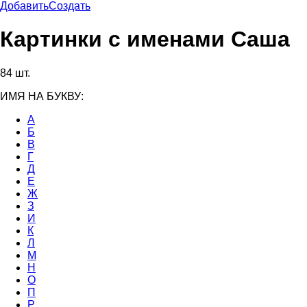
Добавить
Создать
Картинки с именами Саша
84 шт.
ИМЯ НА БУКВУ:
А
Б
В
Г
Д
Е
Ж
З
И
К
Л
М
Н
О
П
Р