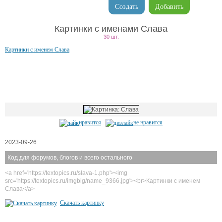
Создать
Добавить
Картинки с именами Слава
30 шт.
Картинки с именем Слава
нравится
не нравится
2023-09-26
Код для форумов, блогов и всего остального
<a href='https://textopics.ru/slava-1.php'><img
src='https://textopics.ru/imgbig/name_9366.jpg'><br>Картинки с именем
Слава</a>
Скачать картинку