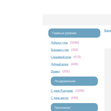
Карт
Главные рубрики:
Доброго утра
(1040)
Хорошего дня
(342)
Спокойной ночи
(573)
Добрый вечер
(426)
Привет
(252)
Поздравления:
С днем Рождения
(1026)
С днем ангела
(293)
Признания: