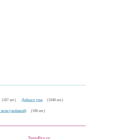
(187 шт.)
Доброго утра
(1040 шт.)
 ночи (любимой)
(186 шт.)
TextoPics.ru