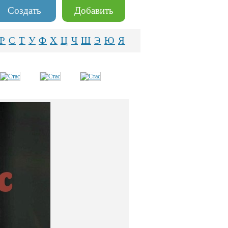
Создать
Добавить
Р
С
Т
У
Ф
Х
Ц
Ч
Ш
Э
Ю
Я