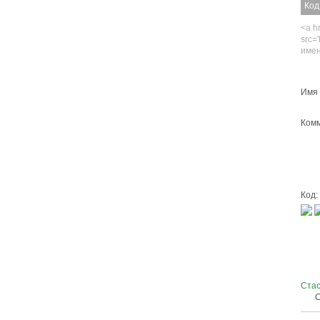
Код
<a hr
src=
имен
Имя 
Комм
Код:
Ста
С