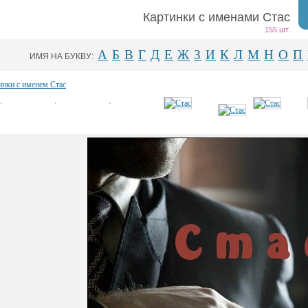
Картинки с именами Стас
155 шт.
А
Б
В
Г
Д
Е
Ж
З
И
К
Л
М
Н
О
П
ИМЯ НА БУКВУ:
инки с именем Стас