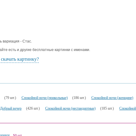
ь вариация - Стас.
айте есть и другие бесплатные картинки с именами.
 скачать картинку?
(79 шт.)
Спокойной ночи (прикольные)
(186 шт.)
Спокойной ночи (женщине)
Добрый вечер
(426 шт.)
Спокойной ночи (нестандартные)
(185 шт.)
Спокойной
винки
50 шт.