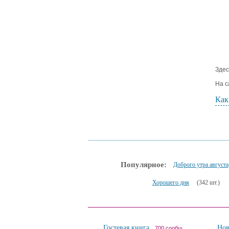
Здес
На с
Как
Популярное:
Доброго утра августа
Хорошего дня
(342 шт.)
Гостевая книга
Но
700 сообщ.