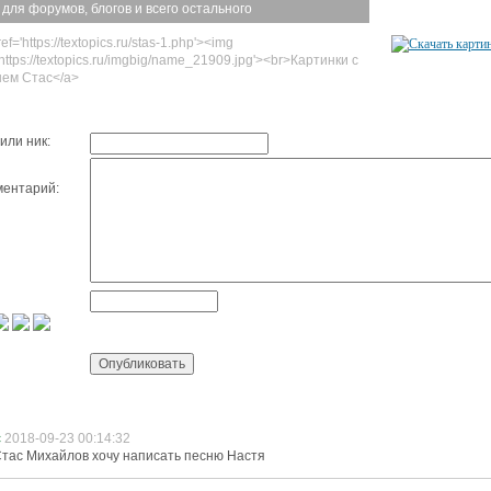
 для форумов, блогов и всего остального
ef='https://textopics.ru/stas-1.php'><img
'https://textopics.ru/imgbig/name_21909.jpg'><br>Картинки с
ем Стас</a>
или ник:
ентарий:
с
2018-09-23 00:14:32
тас Михайлов хочу написать песню Настя