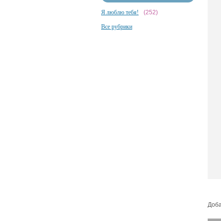
Я люблю тебя!
(252)
Все рубрики
Доба