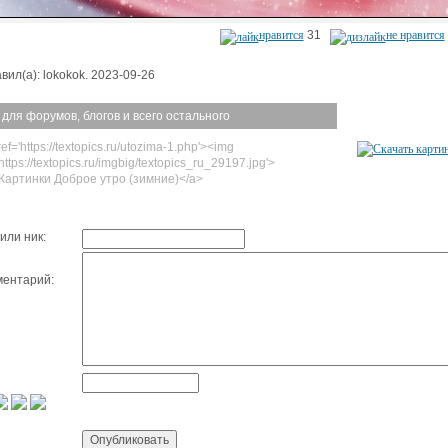
нравится
31
не нравится
вил(а): lokokok. 2023-09-26
 для форумов, блогов и всего остального
ef='https://textopics.ru/utozima-1.php'><img
https://textopics.ru/imgbig/textopics_ru_29197.jpg'>
Картинки Доброе утро (зимние)</a>
или ник:
ентарий: