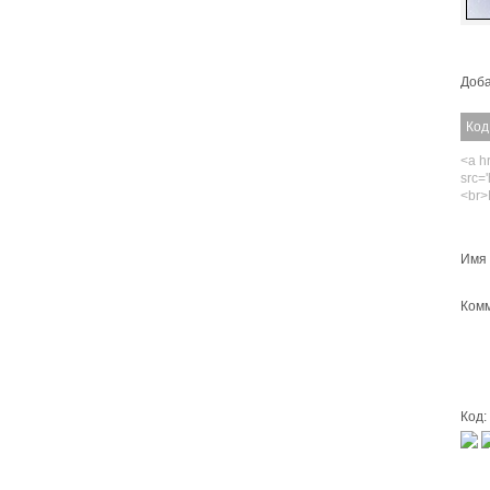
Доба
Код
<a hr
src='
<br>
Имя 
Комм
Код: