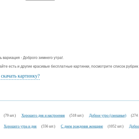
ь вариация - Доброго зимнего утра!.
айте есть и другие красивые бесплатные картинки, посмотрите список рубрик
 скачать картинку?
(79 шт.)
Хорошего дня и настроения
(518 шт.)
Доброе утро (смешные)
(274 
Хорошего утра и дня
(556 шт.)
С днем рождения женщине
(1052 шт.)
Добро