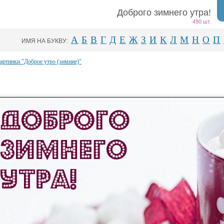
Доброго зимнего утра!
490 шт.
А
Б
В
Г
Д
Е
Ж
З
И
К
Л
М
Н
О
П
ИМЯ НА БУКВУ:
картинки "Доброе утро (зимние)"