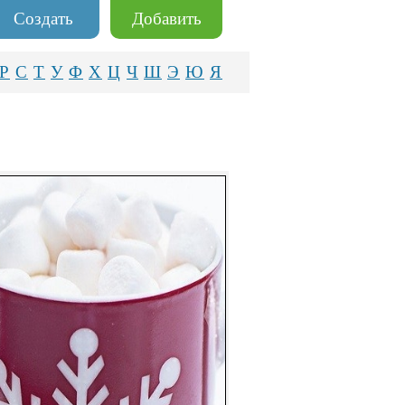
Создать
Добавить
Р
С
Т
У
Ф
Х
Ц
Ч
Ш
Э
Ю
Я