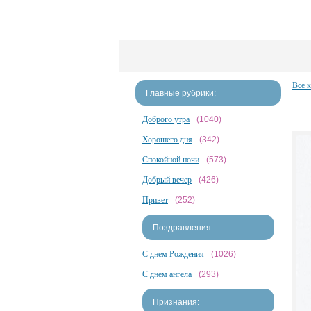
Все 
Главные рубрики:
Доброго утра
(1040)
Хорошего дня
(342)
Спокойной ночи
(573)
Добрый вечер
(426)
Привет
(252)
Поздравления:
С днем Рождения
(1026)
С днем ангела
(293)
Признания: