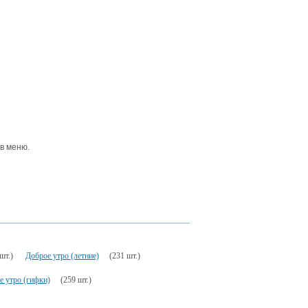
 в меню.
шт.)
Доброе утро (летние)
(231 шт.)
е утро (гифки)
(259 шт.)