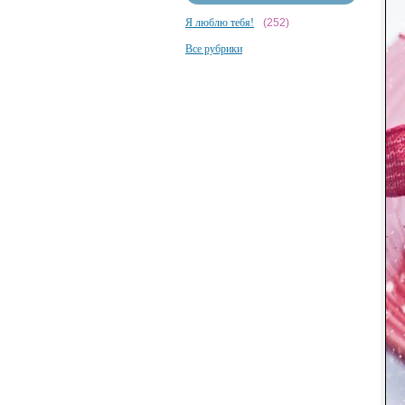
Я люблю тебя!
(252)
Все рубрики