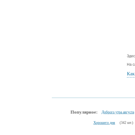
Здес
На с
Как
Популярное:
Доброго утра августа
Хорошего дня
(342 шт.)