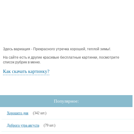
Здесь вариация - Прекрасного утречка хорошей, теплой зимы!.
На сайте есть и другие красивые бесплатные картинки, посмотрите
список рубрик в меню.
Как скачать картинку?
Популярное:
Хорошего дня
(342 шт.)
Доброго утра августа
(79 шт.)