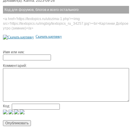
Добавил(а): Karina. 2023-09-26
Код для форумов, блогов и всего остального
<a href='https://textopics.ru/utozima-1.php'><img
src='https://textopics.ru/imgbig/textopics_ru_34257.jpg'><br>Картинки Доброе
утро (зимние)</a>
Скачать картинку
Имя или ник:
Комментарий:
Код: