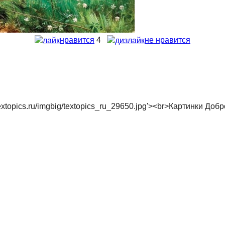
нравится
4
не нравится
://textopics.ru/imgbig/textopics_ru_29650.jpg'><br>Картинки До