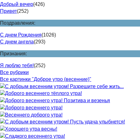
Добрый вечер
(426)
Привет
(252)
Поздравления:
С днем Рождения
(1026)
С днем ангела
(293)
Признания:
Я люблю тебя!
(252)
Все рубрики
Все картинки "Доброе утро (весенние)"