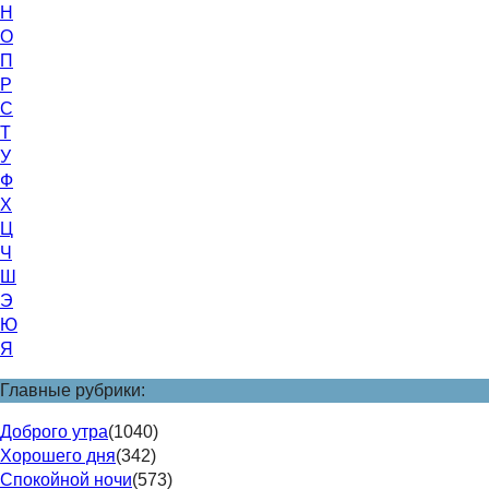
Н
О
П
Р
С
Т
У
Ф
Х
Ц
Ч
Ш
Э
Ю
Я
Главные рубрики:
Доброго утра
(1040)
Хорошего дня
(342)
Спокойной ночи
(573)