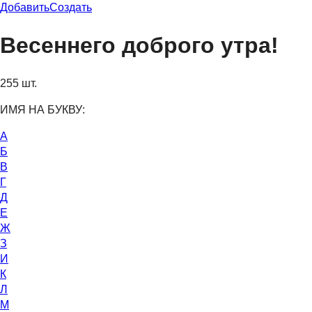
Добавить
Создать
Весеннего доброго утра!
255 шт.
ИМЯ НА БУКВУ:
А
Б
В
Г
Д
Е
Ж
З
И
К
Л
М