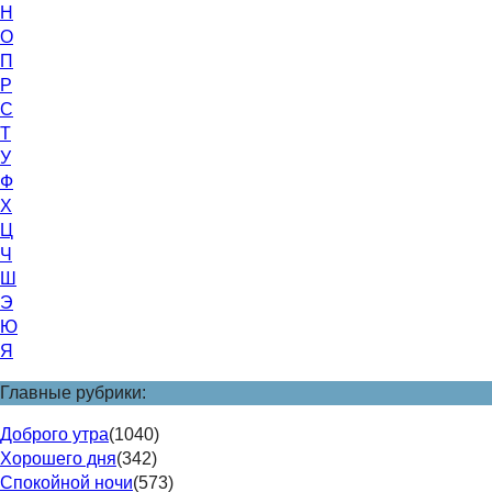
Н
О
П
Р
С
Т
У
Ф
Х
Ц
Ч
Ш
Э
Ю
Я
Главные рубрики:
Доброго утра
(1040)
Хорошего дня
(342)
Спокойной ночи
(573)