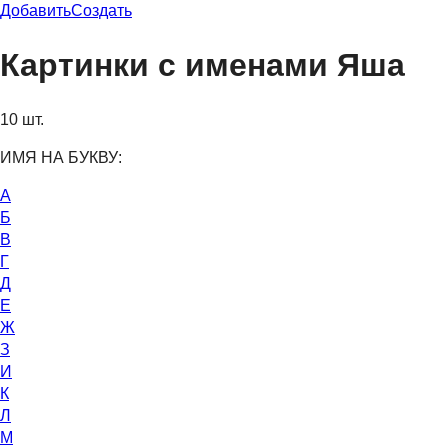
Добавить
Создать
Картинки с именами Яша
10 шт.
ИМЯ НА БУКВУ:
А
Б
В
Г
Д
Е
Ж
З
И
К
Л
М