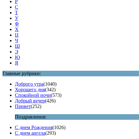
Р
С
Т
У
Ф
Х
Ц
Ч
Ш
Э
Ю
Я
Главные рубрики:
Доброго утра
(1040)
Хорошего дня
(342)
Спокойной ночи
(573)
Добрый вечер
(426)
Привет
(252)
Поздравления:
С днем Рождения
(1026)
С днем ангела
(293)