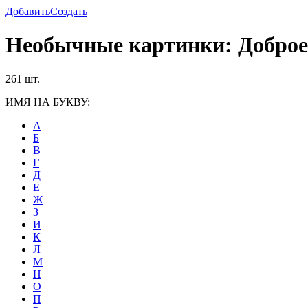
Добавить
Создать
Необычные картинки: Доброе
261 шт.
ИМЯ НА БУКВУ:
А
Б
В
Г
Д
Е
Ж
З
И
К
Л
М
Н
О
П