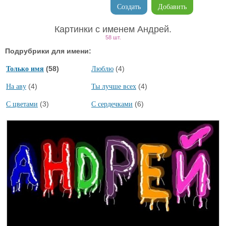
Создать
Добавить
Картинки с именем Андрей.
58 шт.
Подрубрики для имени:
(58)
(4)
Только имя
Люблю
(4)
(4)
На аву
Ты лучше всех
(3)
(6)
С цветами
С сердечками