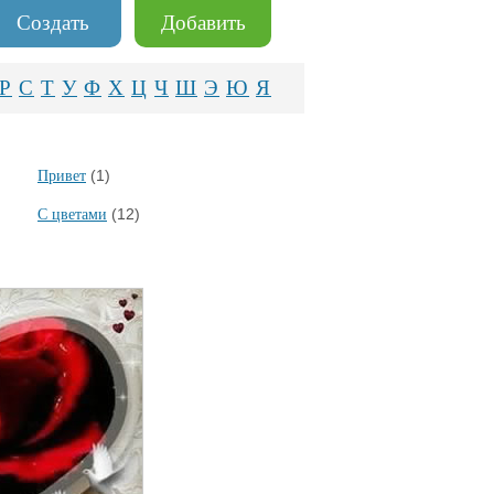
Создать
Добавить
Р
С
Т
У
Ф
Х
Ц
Ч
Ш
Э
Ю
Я
(1)
Привет
(12)
С цветами