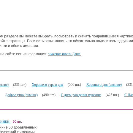
ом разделе вы можете выбрать, посмотреть и скачать понравившиеся картинк
айте страницы. Если есть возможность, то обязательно поделитесь с другими
инки и обои с именами.
на сайте есть информация:
значение имени Даша.
етние)
(231 шт.)
Хорошего утра и дня
(556 шт.)
Хорошего дня (зимние)
(331
Доброе утро (зимние)
(490 шт.)
С днем рождения мужчине
(425 шт.)
С На
винки
50 шт.
йние 50 добавленных
бражений с именами.