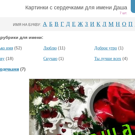
Картинки с сердечками для имени Даша
7 шт.
А
Б
В
Г
Д
Е
Ж
З
И
К
Л
М
Н
О
П
ИМЯ НА БУКВУ:
рубрики для имени:
(52)
(11)
(1)
ько имя
Люблю
Доброе утро
(18)
(1)
(4)
аву
Скучаю
Ты лучше всех
(7)
ердечками