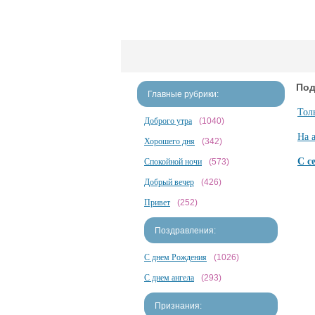
Под
Главные рубрики:
Тол
Доброго утра
(1040)
На 
Хорошего дня
(342)
С с
Спокойной ночи
(573)
Добрый вечер
(426)
Привет
(252)
Поздравления:
С днем Рождения
(1026)
С днем ангела
(293)
Признания: