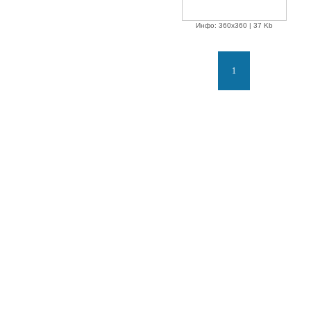
Инфо: 360х360 | 37 Kb
1