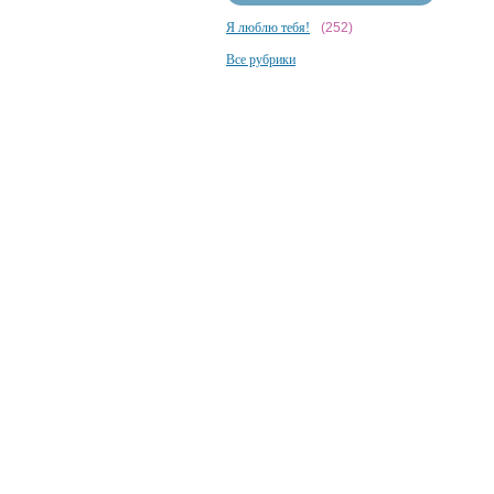
Я люблю тебя!
(252)
Все рубрики