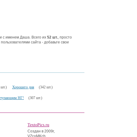
и с именем Даша. Всего их
52 шт.
, просто
 пользователями сайта - добавьте свои
 шт.)
Хорошего дня
(342 шт.)
ступающим НГ!
(307 шт.)
TextoPics.ru
Создан в 2009г,
VZcoMKch