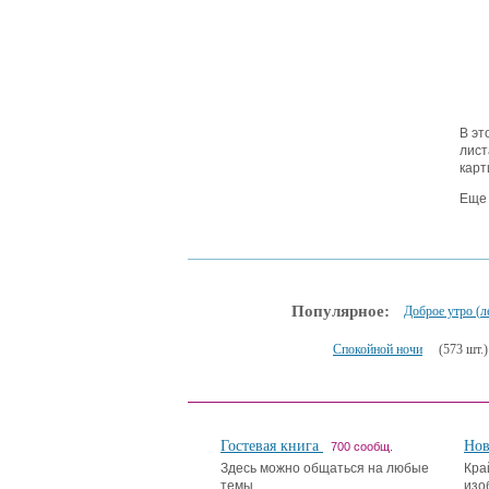
В эт
лист
карт
Еще 
Популярное:
Доброе утро (л
Спокойной ночи
(573 шт.)
Гостевая книга
Но
700 сообщ.
Здесь можно общаться на любые
Кра
темы.
изо