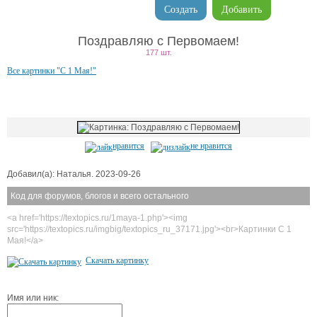
Создать
Добавить
Поздравляю с Первомаем!
177 шт.
Все картинки "С 1 Мая!"
нравится
не нравится
Добавил(а): Наталья. 2023-09-26
Код для форумов, блогов и всего остального
<a href='https://textopics.ru/1maya-1.php'><img
src='https://textopics.ru/imgbig/textopics_ru_37171.jpg'><br>Картинки С 1
Мая!</a>
Скачать картинку
Имя или ник: