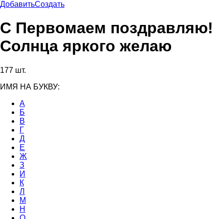
Добавить
Создать
С Первомаем поздравляю!
Солнца яркого желаю
177 шт.
ИМЯ НА БУКВУ:
А
Б
В
Г
Д
Е
Ж
З
И
К
Л
М
Н
О