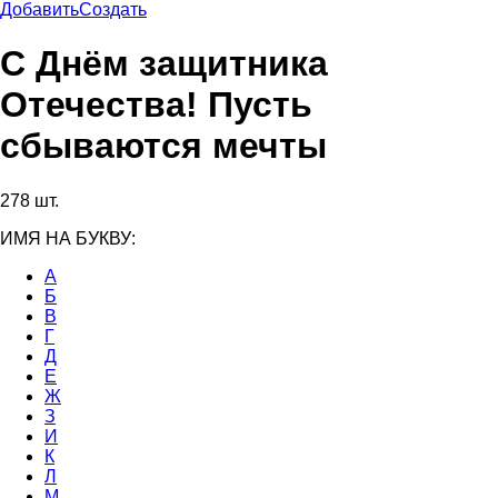
Добавить
Создать
С Днём защитника
Отечества! Пусть
сбываются мечты
278 шт.
ИМЯ НА БУКВУ:
А
Б
В
Г
Д
Е
Ж
З
И
К
Л
М