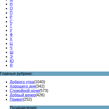
Н
О
П
Р
С
Т
У
Ф
Х
Ц
Ч
Ш
Э
Ю
Я
Главные рубрики:
Доброго утра
(1040)
Хорошего дня
(342)
Спокойной ночи
(573)
Добрый вечер
(426)
Привет
(252)
Поздравления: