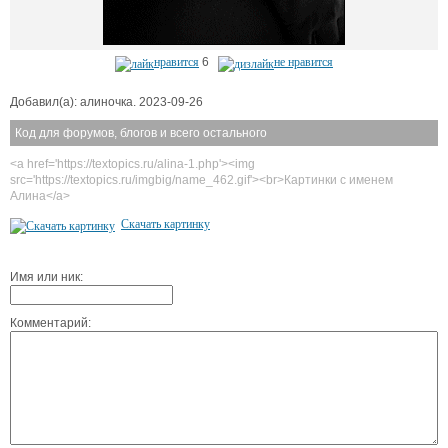
нравится
6
не нравится
Добавил(а): алиночка. 2023-09-26
Код для форумов, блогов и всего остального
<a href='https://textopics.ru/alina-1.php'><img
src='https://textopics.ru/imgbig/name_462.gif'><br>Картинки с именем
Алина</a>
Скачать картинку
Имя или ник:
Комментарий: