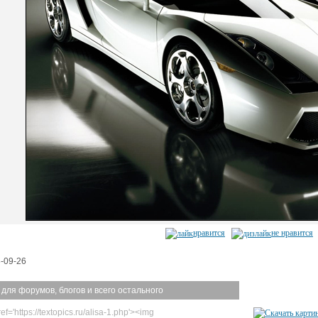
нравится
не нравится
-09-26
 для форумов, блогов и всего остального
ef='https://textopics.ru/alisa-1.php'><img