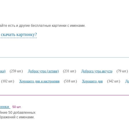
айте есть и другие бесплатные картинки с именами.
 скачать картинку?
фки)
(259 шт.)
Доброе утро (летние)
(231 шт.)
Доброго утра августа
(79 шт.)
(102 шт.)
Хорошего дня и настроения
(518 шт.)
Хорошего дня
(342 шт.)
До
винки
50 шт.
йние 50 добавленных
бражений с именами.