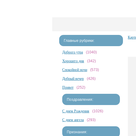
Карт
Главные рубрики:
Доброго утра
(1040)
Хорошего дня
(342)
Спокойной ночи
(573)
Добрый вечер
(426)
Привет
(252)
Поздравления:
С днем Рождения
(1026)
С днем ангела
(293)
Признания: