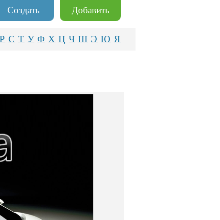
Создать
Добавить
Р
С
Т
У
Ф
Х
Ц
Ч
Ш
Э
Ю
Я