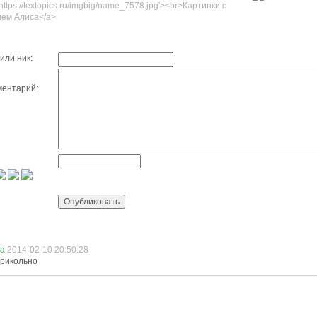
'https://textopics.ru/imgbig/name_7578.jpg'><br>Картинки с
ем Алиса</a>
или ник:
ентарий:
са
2014-02-10 20:50:28
рикольно