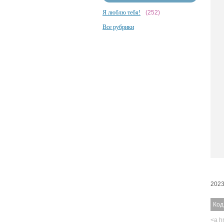
Я люблю тебя!
(252)
Все рубрики
2023
Код
<a hr