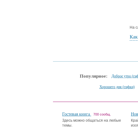
На с
Как
Популярное:
Доброе утро (ги
Хорошего дня (гифки)
Гостевая книга
Но
700 сообщ.
Здесь можно общаться на любые
Кра
темы.
изо