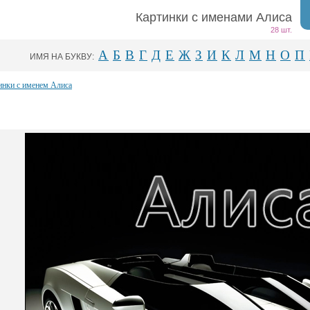
Картинки с именами Алиса
28 шт.
А
Б
В
Г
Д
Е
Ж
З
И
К
Л
М
Н
О
П
ИМЯ НА БУКВУ:
инки с именем Алиса