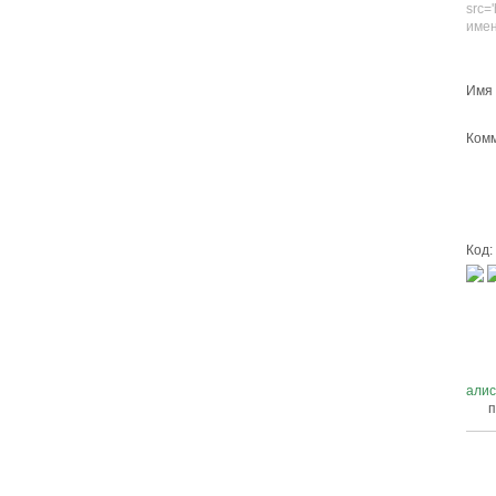
src=
имен
Имя 
Комм
Код:
али
п