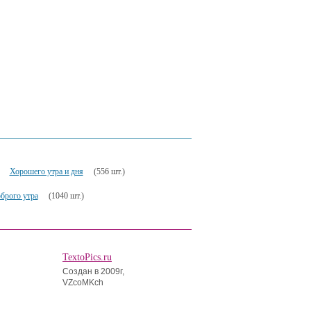
Хорошего утра и дня
(556 шт.)
брого утра
(1040 шт.)
TextoPics.ru
Создан в 2009г,
VZcoMKch