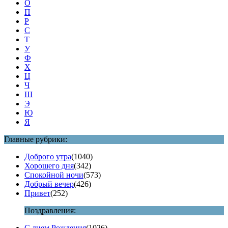
О
П
Р
С
Т
У
Ф
Х
Ц
Ч
Ш
Э
Ю
Я
Главные рубрики:
Доброго утра
(1040)
Хорошего дня
(342)
Спокойной ночи
(573)
Добрый вечер
(426)
Привет
(252)
Поздравления:
С днем Рождения
(1026)