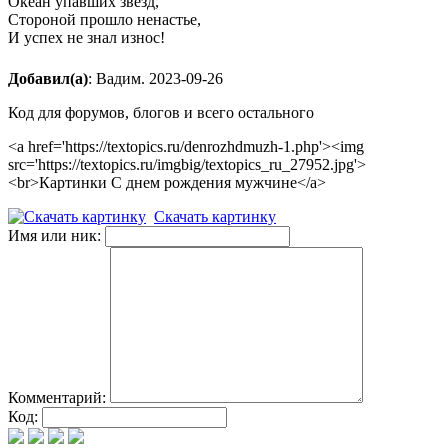
Океан упавших звезд,
Стороной прошло ненастье,
И успех не знал износ!
Добавил(а)
: Вадим. 2023-09-26
Код для форумов, блогов и всего остального
<a href='https://textopics.ru/denrozhdmuzh-1.php'><img
src='https://textopics.ru/imgbig/textopics_ru_27952.jpg'>
<br>Картинки С днем рождения мужчине</a>
Скачать картинку
Имя или ник:
Комментарий:
Код: