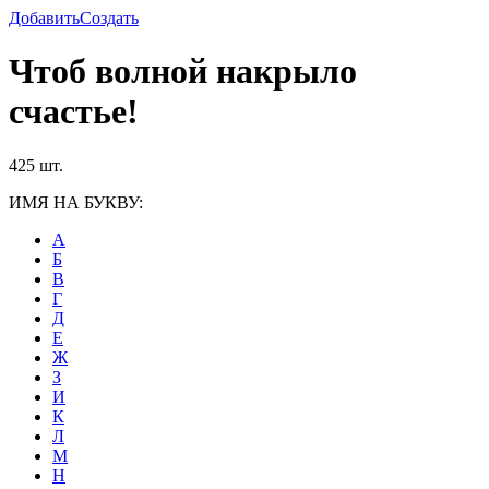
Добавить
Создать
Чтоб волной накрыло
счастье!
425 шт.
ИМЯ НА БУКВУ:
А
Б
В
Г
Д
Е
Ж
З
И
К
Л
М
Н