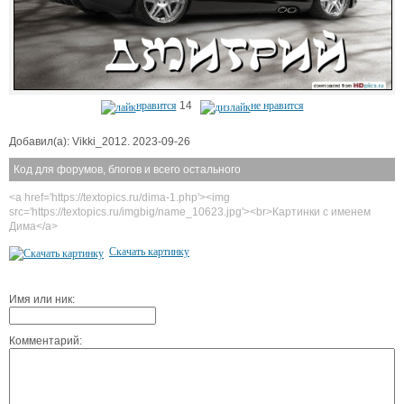
нравится
14
не нравится
Добавил(а): Vikki_2012. 2023-09-26
Код для форумов, блогов и всего остального
<a href='https://textopics.ru/dima-1.php'><img
src='https://textopics.ru/imgbig/name_10623.jpg'><br>Картинки с именем
Дима</a>
Скачать картинку
Имя или ник:
Комментарий: