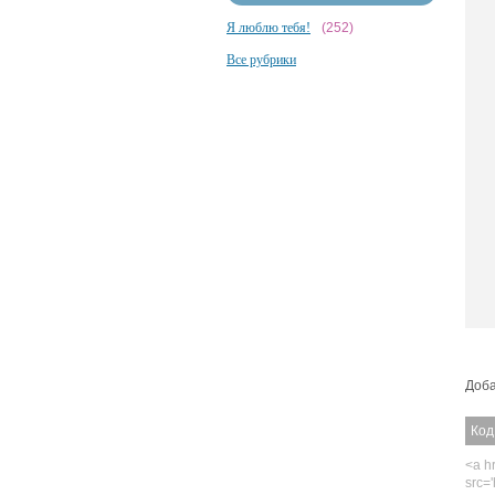
Я люблю тебя!
(252)
Все рубрики
Доба
Код
<a hr
src='