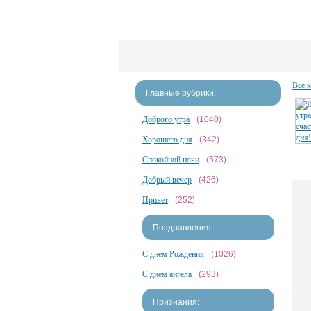
Все 
Главные рубрики:
Доброго утра
(1040)
Хорошего дня
(342)
Спокойной ночи
(573)
Добрый вечер
(426)
Привет
(252)
Поздравления:
С днем Рождения
(1026)
С днем ангела
(293)
Признания: