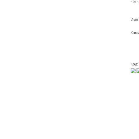
<br>
Имя 
Комм
Код: