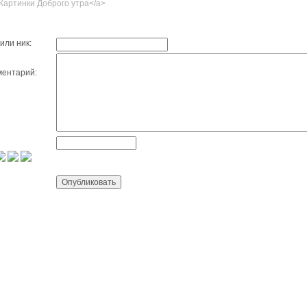
Картинки Доброго утра</a>
или ник:
ентарий: