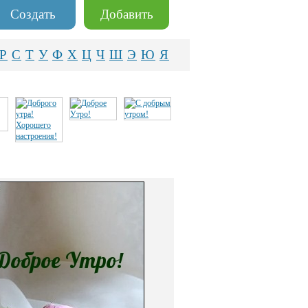
Создать
Добавить
Р
С
Т
У
Ф
Х
Ц
Ч
Ш
Э
Ю
Я