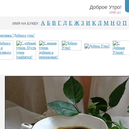
Доброе Утро!
1040 шт.
А
Б
В
Г
Д
Е
Ж
З
И
К
Л
М
Н
О
П
ИМЯ НА БУКВУ:
картинки "Доброго утра"