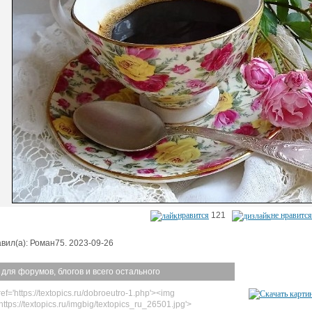
нравится
121
не нравится
вил(а): Роман75. 2023-09-26
 для форумов, блогов и всего остального
ef='https://textopics.ru/dobroeutro-1.php'><img
https://textopics.ru/imgbig/textopics_ru_26501.jpg'>