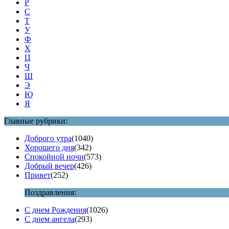
Р
С
Т
У
Ф
Х
Ц
Ч
Ш
Э
Ю
Я
Главные рубрики:
Доброго утра
(1040)
Хорошего дня
(342)
Спокойной ночи
(573)
Добрый вечер
(426)
Привет
(252)
Поздравления:
С днем Рождения
(1026)
С днем ангела
(293)