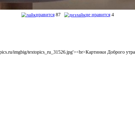
нравится
87
не нравится
4
textopics.ru/imgbig/textopics_ru_31526.jpg'><br>Картинки Доброго утр