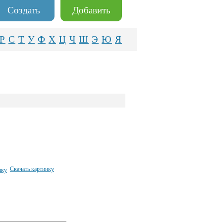
Создать
Добавить
Р
С
Т
У
Ф
Х
Ц
Ч
Ш
Э
Ю
Я
Скачать картинку