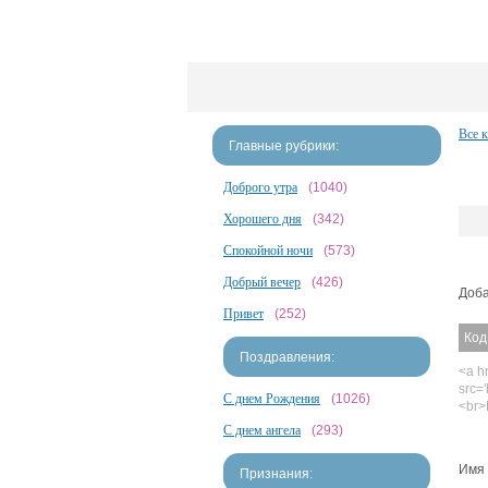
Все 
Главные рубрики:
Доброго утра
(1040)
Хорошего дня
(342)
Спокойной ночи
(573)
Добрый вечер
(426)
Доба
Привет
(252)
Код
Поздравления:
<a hr
src='
С днем Рождения
(1026)
<br>
С днем ангела
(293)
Имя 
Признания: