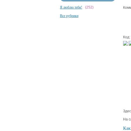
Я люблю тебя!
(252)
Комм
Все рубрики
Код:
Здес
На с
Как