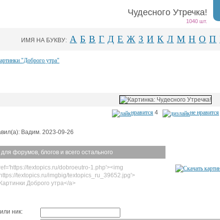
Чудесного Утречка!
1040 шт.
А
Б
В
Г
Д
Е
Ж
З
И
К
Л
М
Н
О
П
ИМЯ НА БУКВУ:
картинки "Доброго утра"
нравится
4
не нравится
вил(а): Вадим. 2023-09-26
 для форумов, блогов и всего остального
ef='https://textopics.ru/dobroeutro-1.php'><img
https://textopics.ru/imgbig/textopics_ru_39652.jpg'>
Картинки Доброго утра</a>
или ник: