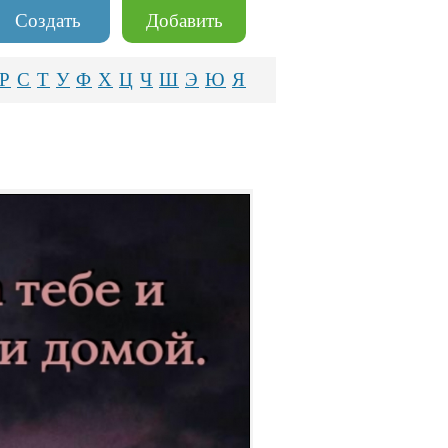
Создать
Добавить
Р
С
Т
У
Ф
Х
Ц
Ч
Ш
Э
Ю
Я