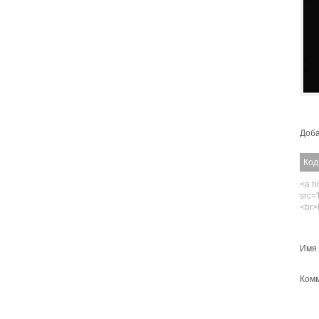
Доба
Код
<a hr
src='
<br>
Имя 
Комм