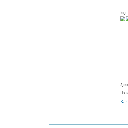
Код:
Здес
На с
Как