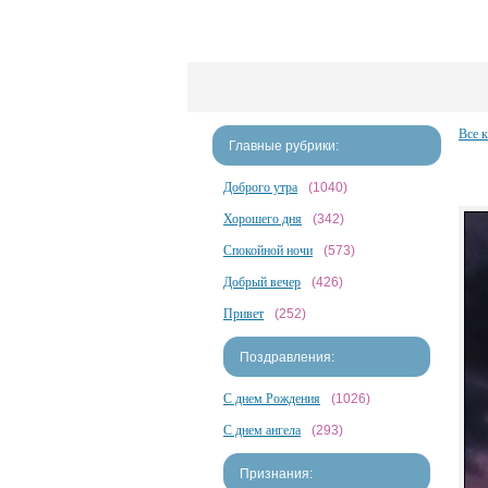
Все 
Главные рубрики:
Доброго утра
(1040)
Хорошего дня
(342)
Спокойной ночи
(573)
Добрый вечер
(426)
Привет
(252)
Поздравления:
С днем Рождения
(1026)
С днем ангела
(293)
Признания: