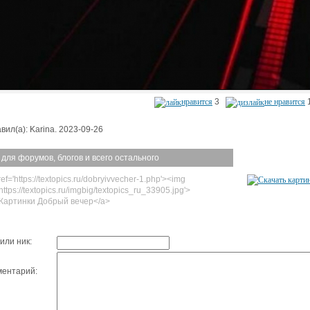
нравится
3
не нравится
вил(а): Karina. 2023-09-26
 для форумов, блогов и всего остального
ef='https://textopics.ru/dobryivvecher-1.php'><img
https://textopics.ru/imgbig/textopics_ru_33905.jpg'>
Картинки Добрый вечер</a>
или ник:
ентарий: