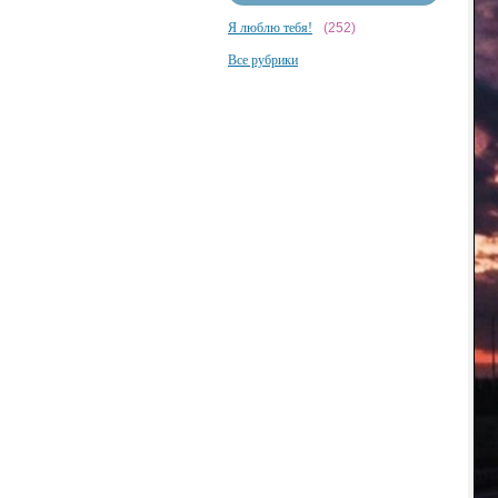
Я люблю тебя!
(252)
Все рубрики