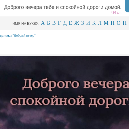
Доброго вечера тебе и спокойной дороги домой.
426 шт.
А
Б
В
Г
Д
Е
Ж
З
И
К
Л
М
Н
О
П
ИМЯ НА БУКВУ:
картинки "Добрый вечер"