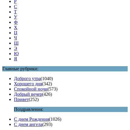
Р
С
Т
У
Ф
Х
Ц
Ч
Ш
Э
Ю
Я
Главные рубрики:
Доброго утра
(1040)
Хорошего дня
(342)
Спокойной ночи
(573)
Добрый вечер
(426)
Привет
(252)
Поздравления:
С днем Рождения
(1026)
С днем ангела
(293)