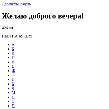
Добавить
Создать
Желаю доброго вечера!
426 шт.
ИМЯ НА БУКВУ:
А
Б
В
Г
Д
Е
Ж
З
И
К
Л
М
Н
О
П