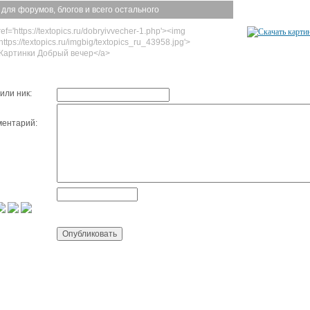
 для форумов, блогов и всего остального
ef='https://textopics.ru/dobryivvecher-1.php'><img
https://textopics.ru/imgbig/textopics_ru_43958.jpg'>
Картинки Добрый вечер</a>
или ник:
ентарий: