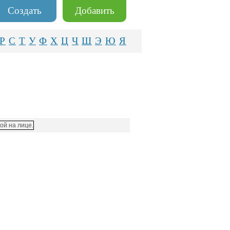
Создать
Добавить
Р
С
Т
У
Ф
Х
Ц
Ч
Ш
Э
Ю
Я