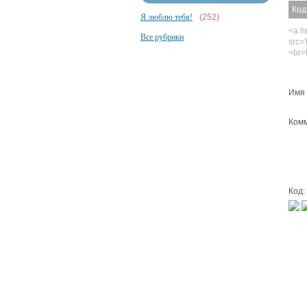
Код
Я люблю тебя!
(252)
<a hr
Все рубрики
src='
<br>
Имя 
Комм
Код: