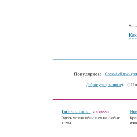
На с
Как
Популярное:
Спокойной ночи (пр
Доброе утро (смешные)
(274 ш
Гостевая книга
Но
700 сообщ.
Здесь можно общаться на любые
Кра
темы.
изо