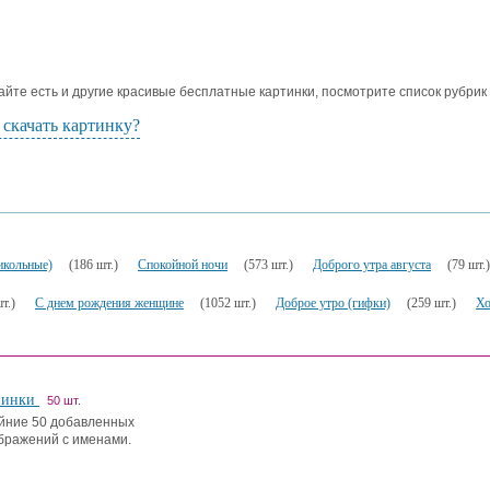
айте есть и другие красивые бесплатные картинки, посмотрите список рубрик
 скачать картинку?
икольные)
(186 шт.)
Спокойной ночи
(573 шт.)
Доброго утра августа
(79 шт.)
т.)
С днем рождения женщине
(1052 шт.)
Доброе утро (гифки)
(259 шт.)
Хо
винки
50 шт.
йние 50 добавленных
бражений с именами.