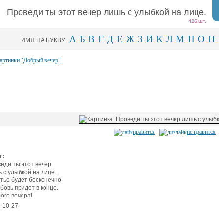
Проведи ты этот вечер лишь с улыбкой на лице.
426 шт.
А
Б
В
Г
Д
Е
Ж
З
И
К
Л
М
Н
О
П
ИМЯ НА БУКВУ:
картинки "Добрый вечер"
нравится
не нравится
т:
еди ты этот вечер
 с улыбкой на лице.
тье будет бесконечно
бовь придет в конце.
ого вечера!
-10-27