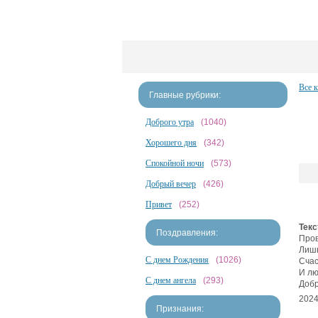
Все 
Главные рубрики:
Доброго утра
(1040)
Хорошего дня
(342)
Спокойной ночи
(573)
Добрый вечер
(426)
Привет
(252)
Текс
Поздравления:
Пров
Лишь
С днем Рождения
(1026)
Счас
И лю
С днем ангела
(293)
Добр
2024
Признания: