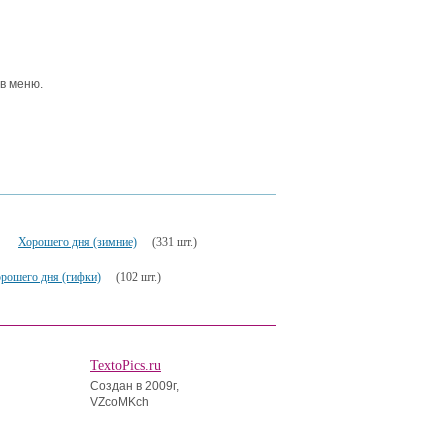
 в меню.
Хорошего дня (зимние)
(331 шт.)
рошего дня (гифки)
(102 шт.)
TextoPics.ru
Создан в 2009г,
VZcoMKch