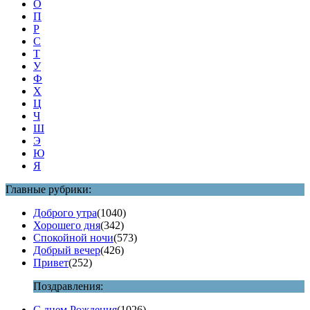
О
П
Р
С
Т
У
Ф
Х
Ц
Ч
Ш
Э
Ю
Я
Главные рубрики:
Доброго утра
(1040)
Хорошего дня
(342)
Спокойной ночи
(573)
Добрый вечер
(426)
Привет
(252)
Поздравления:
С днем Рождения
(1026)