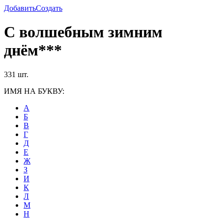
Добавить
Создать
С волшебным зимним
днём***
331 шт.
ИМЯ НА БУКВУ:
А
Б
В
Г
Д
Е
Ж
З
И
К
Л
М
Н