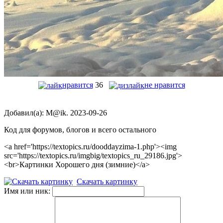
нравится
36
не нравится
Добавил(а): M@ik. 2023-09-26
Код для форумов, блогов и всего остального
<a href='https://textopics.ru/dooddayzima-1.php'><img
src='https://textopics.ru/imgbig/textopics_ru_29186.jpg'>
<br>Картинки Хорошего дня (зимние)</a>
Скачать картинку
Имя или ник: