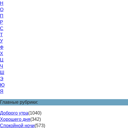
Н
О
П
Р
С
Т
У
Ф
Х
Ц
Ч
Ш
Э
Ю
Я
Главные рубрики:
Доброго утра
(1040)
Хорошего дня
(342)
Спокойной ночи
(573)