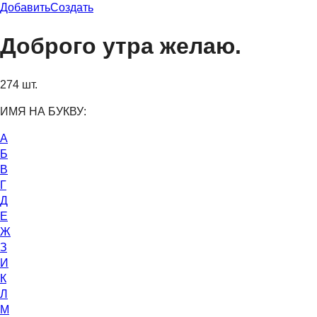
Добавить
Создать
Доброго утра желаю.
274 шт.
ИМЯ НА БУКВУ:
А
Б
В
Г
Д
Е
Ж
З
И
К
Л
М