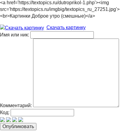
<a href='https://textopics.ru/dutroprikol-1.php'><img
src='https://textopics.ru/imgbig/textopics_ru_27251.jpg'>
<br>Картинки Доброе утро (смешные)</a>
Скачать картинку
Имя или ник:
Комментарий:
Код: