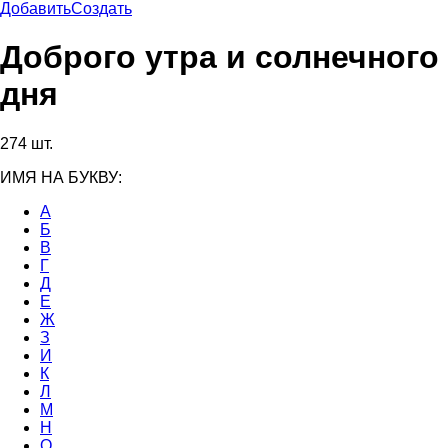
Добавить
Создать
Доброго утра и солнечного
дня
274 шт.
ИМЯ НА БУКВУ:
А
Б
В
Г
Д
Е
Ж
З
И
К
Л
М
Н
О