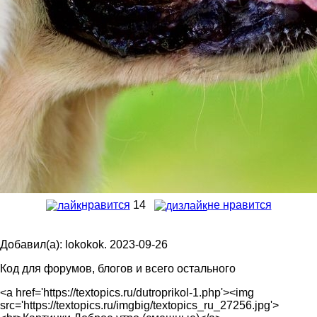
нравится
14
не нравится
Добавил(а): lokokok. 2023-09-26
Код для форумов, блогов и всего остального
<a href='https://textopics.ru/dutroprikol-1.php'><img
src='https://textopics.ru/imgbig/textopics_ru_27256.jpg'>