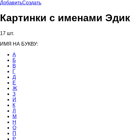
Добавить
Создать
Картинки с именами Эдик
17 шт.
ИМЯ НА БУКВУ:
А
Б
В
Г
Д
Е
Ж
З
И
К
Л
М
Н
О
П
Р