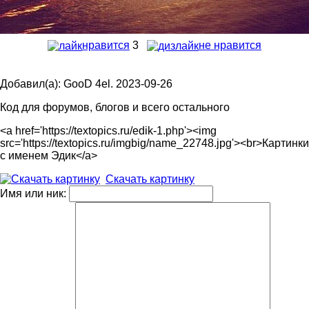
нравится
3
не нравится
Добавил(а): GooD 4el. 2023-09-26
Код для форумов, блогов и всего остального
<a href='https://textopics.ru/edik-1.php'><img
src='https://textopics.ru/imgbig/name_22748.jpg'><br>Картинки
с именем Эдик</a>
Скачать картинку
Имя или ник: