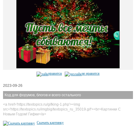
нравится
не нравится
2023-09-26
Код для форумов, блогов и всего остального
<a href='https://textopics.ru/gifking-1.php'><img
src='https://textopics.ru/imgbig/textopics_ru_35019.gif'><br>Картинки С
Новым Годом! Гифки</a>
Скачать картинку