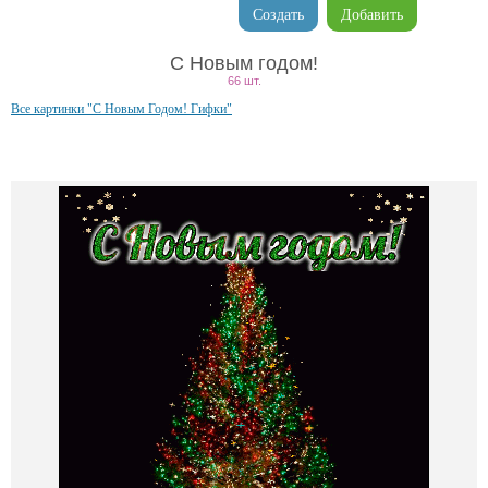
Создать
Добавить
С Новым годом!
66 шт.
Все картинки "С Новым Годом! Гифки"