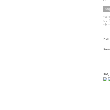
Код
<a hr
src='
<br>
Имя 
Комм
Код: