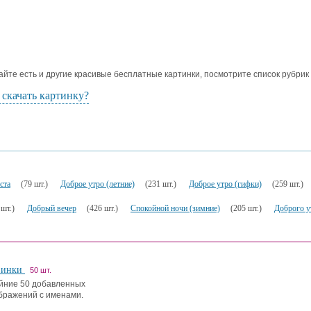
айте есть и другие красивые бесплатные картинки, посмотрите список рубрик
 скачать картинку?
ста
(79 шт.)
Доброе утро (летние)
(231 шт.)
Доброе утро (гифки)
(259 шт.)
 шт.)
Добрый вечер
(426 шт.)
Спокойной ночи (зимние)
(205 шт.)
Доброго у
винки
50 шт.
йние 50 добавленных
бражений с именами.