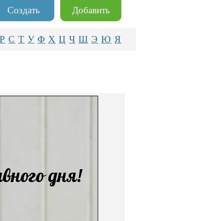
Создать
Добавить
Р
С
Т
У
Ф
Х
Ц
Ч
Ш
Э
Ю
Я