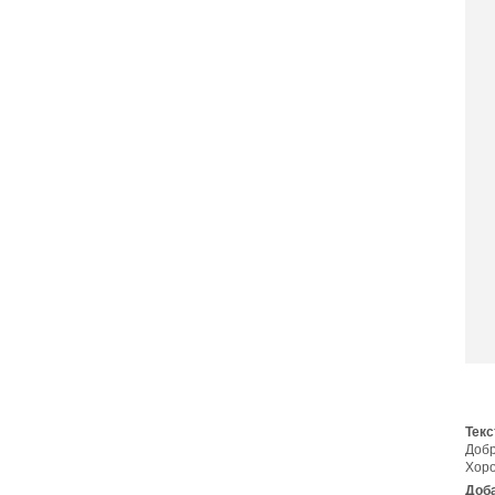
Текс
Добр
Хоро
Доба