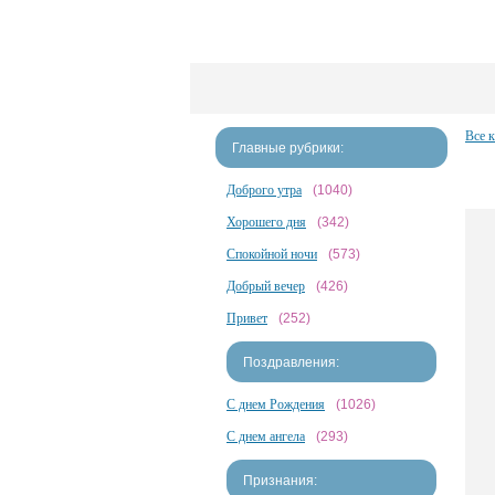
Все 
Главные рубрики:
Доброго утра
(1040)
Хорошего дня
(342)
Спокойной ночи
(573)
Добрый вечер
(426)
Привет
(252)
Поздравления:
С днем Рождения
(1026)
С днем ангела
(293)
Признания: