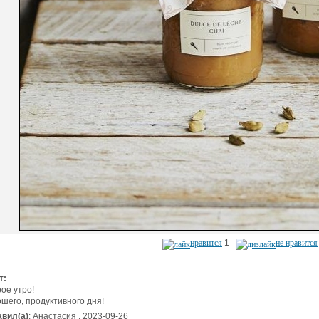
нравится
1
не нравится
т:
ое утро!
шего, продуктивного дня!
вил(а)
: Анастасия . 2023-09-26