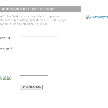
 для форумов, блогов и всего остального
ef='https://textopics.ru/horutroden-1.php'><img
https://textopics.ru/imgbig/textopics_ru_32059.jpg'>
Картинки Хорошего утра и дня</a>
или ник:
ентарий: