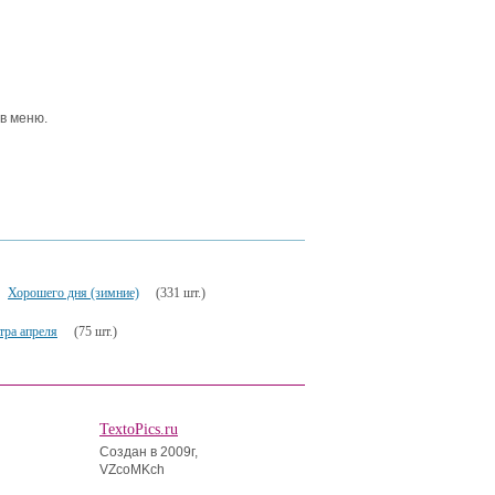
 в меню.
Хорошего дня (зимние)
(331 шт.)
тра апреля
(75 шт.)
TextoPics.ru
Создан в 2009г,
VZcoMKch