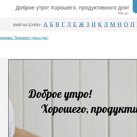
Доброе утро! Хорошего, продуктивного дня!
556 шт.
А
Б
В
Г
Д
Е
Ж
З
И
К
Л
М
Н
О
П
ИМЯ НА БУКВУ:
картинки "Хорошего утра и дня"