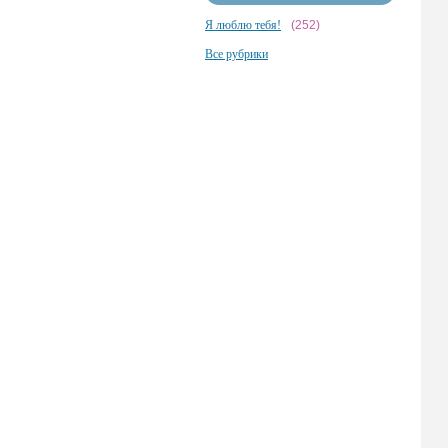
Я люблю тебя!
(252)
Все рубрики