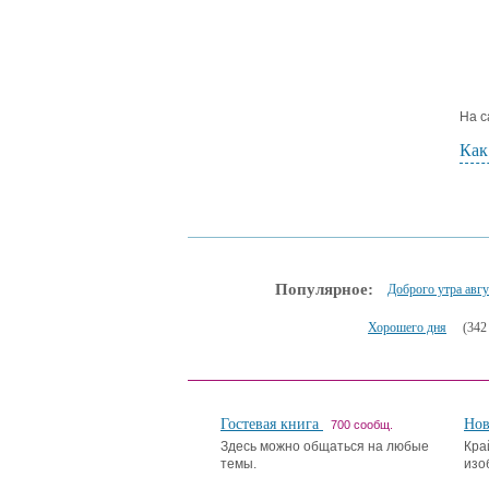
На с
Как
Популярное:
Доброго утра авгу
Хорошего дня
(342
Гостевая книга
Но
700 сообщ.
Здесь можно общаться на любые
Кра
темы.
изо